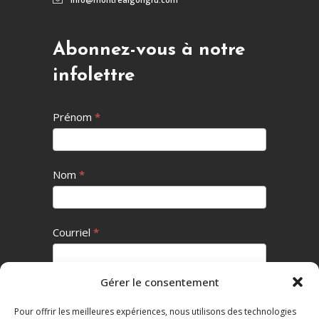
Abonnez-vous à notre
infolettre
Infolettre
Prénom
*
Nom
*
Courriel
*
Gérer le consentement
Je m’inscris
Pour offrir les meilleures expériences, nous utilisons des technologies