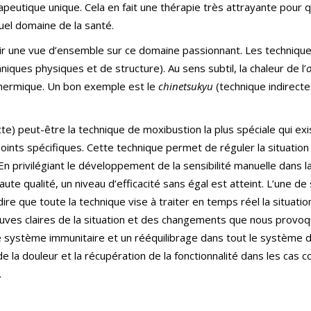
apeutique unique. Cela en fait une thérapie très attrayante pour
uel domaine de la santé.
ir une vue d’ensemble sur ce domaine passionnant. Les technique
niques physiques et de structure). Au sens subtil, la chaleur de l’
thermique. Un bon exemple est le
chinetsukyu
(technique indirecte
te) peut-être la technique de moxibustion la plus spéciale qui exis
s points spécifiques. Cette technique permet de réguler la situat
». En privilégiant le développement de la sensibilité manuelle dans 
te qualité, un niveau d’efficacité sans égal est atteint. L’une de 
e que toute la technique vise à traiter en temps réel la situation 
uves claires de la situation et des changements que nous provoq
 système immunitaire et un rééquilibrage dans tout le système de
de la douleur et la récupération de la fonctionnalité dans les ca
.