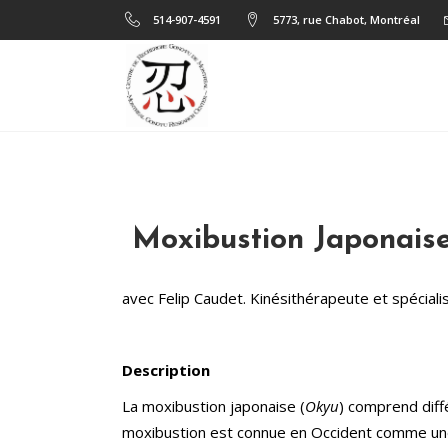
514-907-4591
5773, rue Chabot, Montréal
Moxibustion Japonaise 
avec Felip Caudet. Kinésithérapeute et spéciali
Description
La moxibustion japonaise (
Okyu
) comprend diff
moxibustion est connue en Occident comme une 