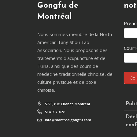
Gongfu de
not
Montréal
Infole
Prén
Nous sommes membre de la North
American Tang Shou Tao
Courri
Association. Nous proposons des
traitements d'acupuncture et de
Tuina, ainsi que des cours de
médecine traditionnelle chinoise, de
Je 
culture physique et de boxe
chinoise.
Poli
5773, rue Chabot, Montréal
514-907-4591
Décl
info@montrealgongfu.com
conf