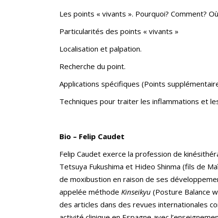
Les points « vivants ». Pourquoi? Comment? O
Particularités des points « vivants »
Localisation et palpation.
Recherche du point.
Applications spécifiques (Points supplémentair
Techniques pour traiter les inflammations et le
Bio – Felip Caudet
Felip Caudet exerce la profession de kinésithér
Tetsuya Fukushima et Hideo Shinma (fils de Maî
de moxibustion en raison de ses développement
appelée méthode
Kinseikyu
(Posture Balance wit
des articles dans des revues internationales 
activité clinique en Espagne avec l’enseignemen