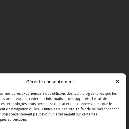
Gérer le consentement
les meilleures expériences, nous utilisons des technologies telles que les
r stocker et/ou accéder aux informations des appareils. Le fait de
 ces technologies nous permettra de traiter des données telles que le
 de navigation ou les ID uniques sur ce site. Le fait de ne pas consentir
r son consentement peut avoir un effet négatif sur certaines
ques et fonctions.