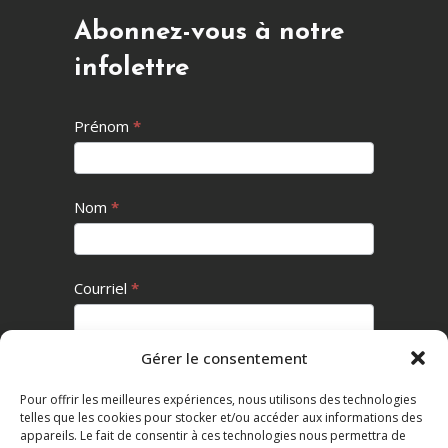
Abonnez-vous à notre
infolettre
Infolettre
Prénom
*
Nom
*
Courriel
*
Gérer le consentement
Je m’inscris
Pour offrir les meilleures expériences, nous utilisons des technologies
telles que les cookies pour stocker et/ou accéder aux informations des
appareils. Le fait de consentir à ces technologies nous permettra de